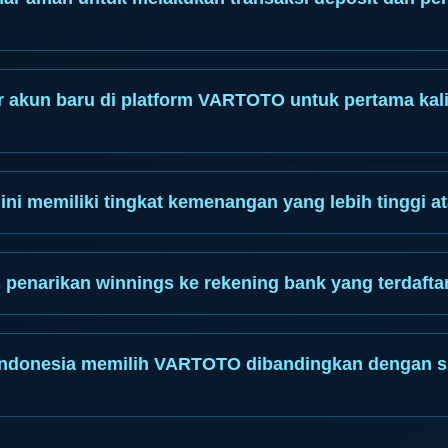
 akun baru di platform VARTOTO untuk pertama kali
 ini memiliki tingkat kemenangan yang lebih tinggi a
penarikan winnings ke rekening bank yang terdafta
donesia memilih VARTOTO dibandingkan dengan situ