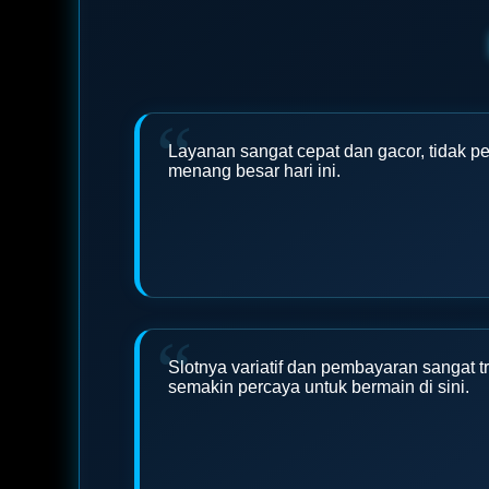
Layanan sangat cepat dan gacor, tidak pe
menang besar hari ini.
Slotnya variatif dan pembayaran sangat t
semakin percaya untuk bermain di sini.