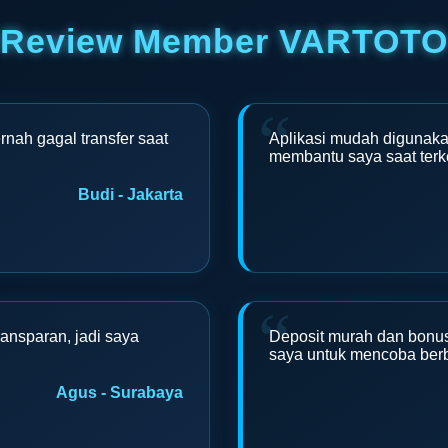
Review Member VARTOTO
rnah gagal transfer saat
Aplikasi mudah digunaka
membantu saya saat terk
Budi - Jakarta
ransparan, jadi saya
Deposit murah dan bonu
saya untuk mencoba ber
Agus - Surabaya