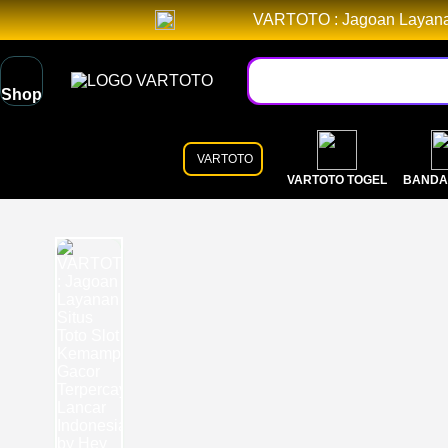
VARTOTO : Jagoan Layanan Situs Toto Slot Kema
Shop
VARTOTO
VARTOTO TOGEL
BANDA