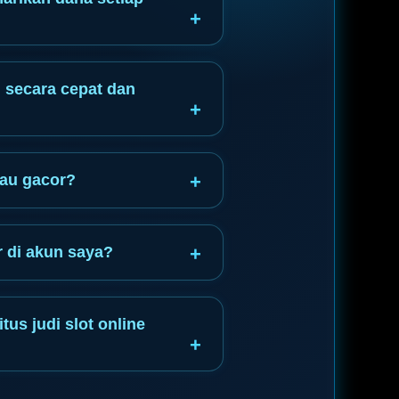
 secara cepat dan
tau gacor?
r di akun saya?
s judi slot online