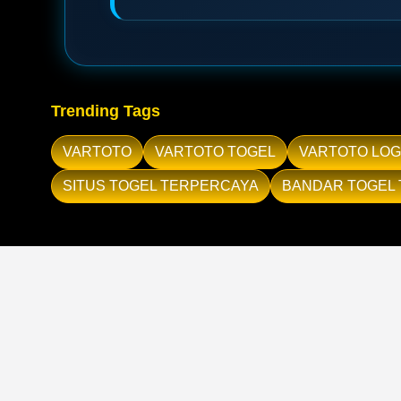
Trending Tags
VARTOTO
VARTOTO TOGEL
VARTOTO LOG
SITUS TOGEL TERPERCAYA
BANDAR TOGEL