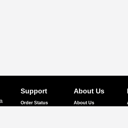
Support
About Us
a
Order Status
About Us
Contact Us
Accessibility
Coupon Codes
Create a Dashery
FAQ
Store