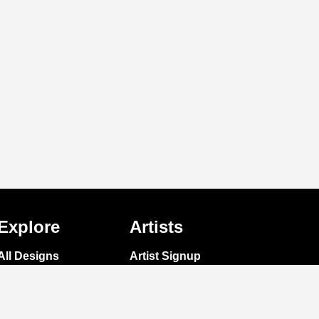
Explore
Artists
All Designs
Artist Signup
Content Directory
Design Guide
Featured Artists
TeePublic Blog
Newest Designers