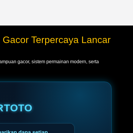
 Gacor Terpercaya Lancar
mpuan gacor, sistem permainan modern, serta
ARTOTO
arikan dana setiap